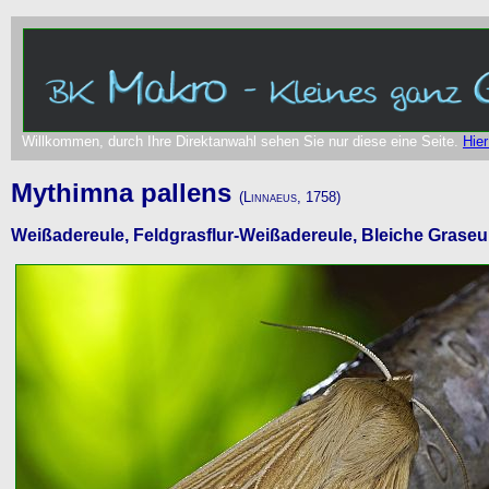
Willkommen, durch Ihre Direktanwahl sehen Sie nur diese eine Seite.
Hier
Mythimna pallens
(Linnaeus, 1758)
Weißadereule, Feldgrasflur-Weißadereule, Bleiche Graseu