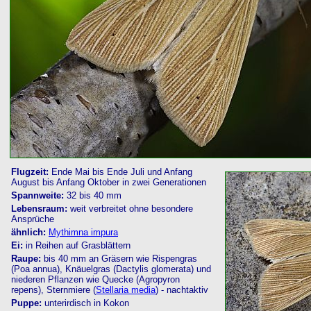
Flugzeit:
Ende Mai bis Ende Juli und Anfang
August bis Anfang Oktober in zwei Generationen
Spannweite:
32 bis 40 mm
Lebensraum:
weit verbreitet ohne besondere
Ansprüche
ähnlich:
Mythimna impura
Ei:
in Reihen auf Grasblättern
Raupe:
bis 40 mm an Gräsern wie Rispengras
(Poa annua), Knäuelgras (Dactylis glomerata) und
niederen Pflanzen wie Quecke (Agropyron
repens), Sternmiere (
Stellaria media
) - nachtaktiv
Puppe:
unterirdisch in Kokon