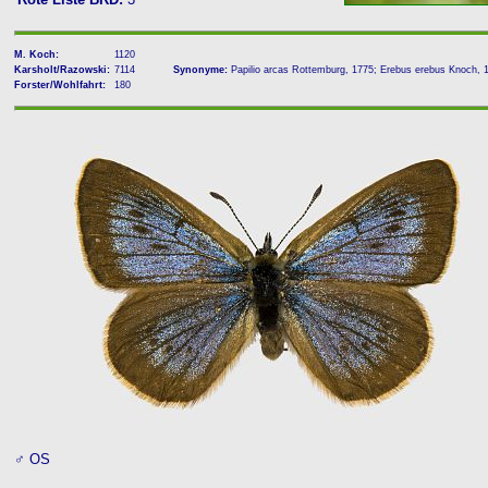
M. Koch:
1120
Karsholt/Razowski:
7114
Synonyme:
Papilio arcas Rottemburg, 1775; Erebus erebus Knoch, 
Forster/Wohlfahrt:
180
♂ OS