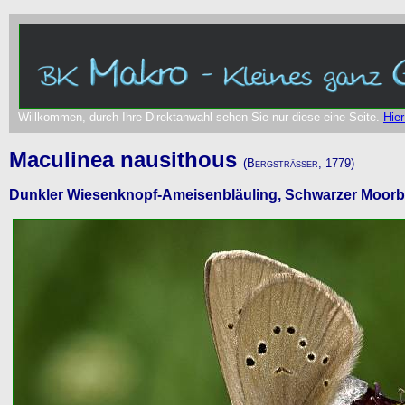
Willkommen, durch Ihre Direktanwahl sehen Sie nur diese eine Seite.
Hier
Maculinea nausithous
(Bergsträsser, 1779)
Dunkler Wiesenknopf-Ameisenbläuling, Schwarzer Moorbl