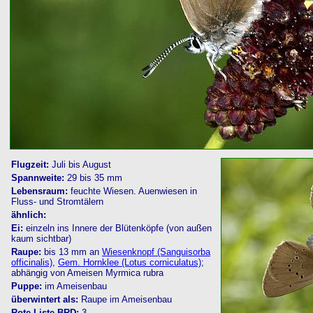
Flugzeit:
Juli bis August
Spannweite:
29 bis 35 mm
Lebensraum:
feuchte Wiesen. Auenwiesen in
Fluss- und Stromtälern
ähnlich:
Ei:
einzeln ins Innere der Blütenköpfe (von außen
kaum sichtbar)
Raupe:
bis 13 mm an
Wiesenknopf (Sanguisorba
officinalis)
,
Gem. Hornklee (Lotus corniculatus)
;
abhängig von Ameisen Myrmica rubra
Puppe:
im Ameisenbau
überwintert als:
Raupe im Ameisenbau
Rote Liste BRD:
3