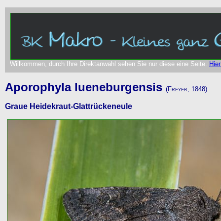
Willkommen, durch Ihre Direktanwahl sehen Sie nur diese eine Seite.
Hier
Aporophyla lueneburgensis
(Freyer, 1848)
Graue Heidekraut-Glattrückeneule