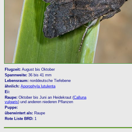
Flugzeit:
August bis Oktober
Spannweite:
36 bis 41 mm
Lebensraum:
norddeutsche Tiefebene
ähnlich:
Aporophyla lutulenta
Ei:
Raupe:
Oktober bis Juni an Heidekraut (
Calluna
vulgaris
) und anderen niederen Pflanzen
Puppe:
überwintert als:
Raupe
Rote Liste BRD:
1