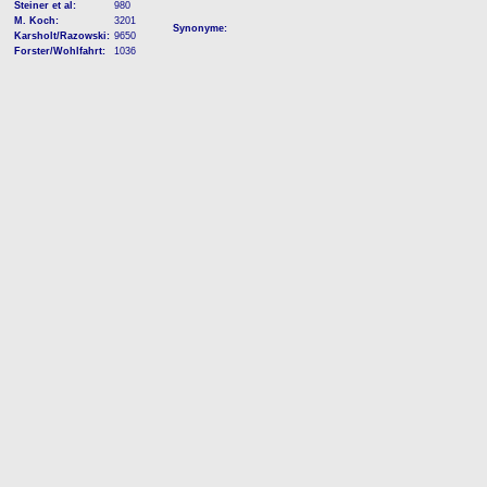
Steiner et al:
980
M. Koch:
3201
Synonyme:
Karsholt/Razowski:
9650
Forster/Wohlfahrt:
1036