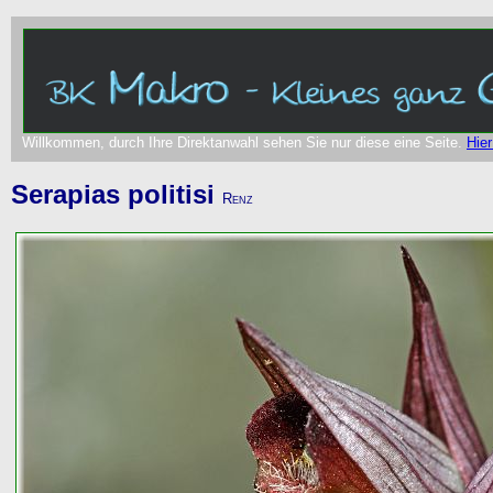
Willkommen, durch Ihre Direktanwahl sehen Sie nur diese eine Seite.
Hier
Serapias politisi
Renz