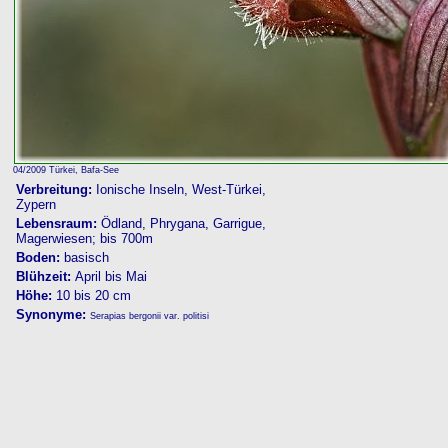
04/2009 Türkei, Bafa-See
Verbreitung:
Ionische Inseln, West-Türkei,
Zypern
Lebensraum:
Ödland, Phrygana, Garrigue,
Magerwiesen; bis 700m
Boden:
basisch
Blühzeit:
April bis Mai
Höhe:
10 bis 20 cm
Synonyme:
Serapias bergonii var. politisi