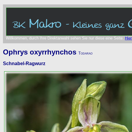
Willkommen, durch Ihre Direktanwahl sehen Sie nur diese eine Seite.
Hier
Ophrys oxyrrhynchos
Todarao
Schnabel-Ragwurz