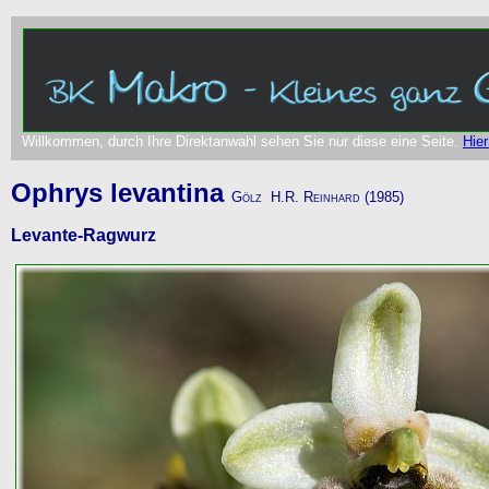
Willkommen, durch Ihre Direktanwahl sehen Sie nur diese eine Seite.
Hier
Ophrys levantina
Gölz H.R. Reinhard (1985)
Levante-Ragwurz