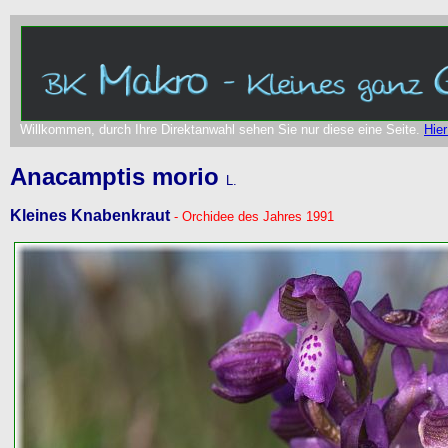
Willkommen, durch Ihre Direktanwahl sehen Sie nur diese eine Seite.
Hier
Anacamptis morio
L.
Kleines Knabenkraut
- Orchidee des Jahres 1991