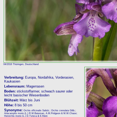
04/2016 Thüringen, Deutschland
Verbreitung:
Europa, Nordafrika, Vorderasien,
Kaukasien
Lebensraum:
Magerrasen
Boden:
stickstoffarmer, schwach saurer oder
leicht basischer Wiesenboden
Blühzeit:
März bis Juni
Höhe:
8 bis 50 cm
Synonyme:
Orchis officinalis Salisb.; Orchis crenulata Gilib.;
Anacamptis morio (L.) R.M.Bateman, A.M.Pridgeon & M.W.Chase;
Herorchis morio (L.) D.Tyteca & E.Klein