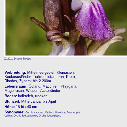
02/2011 Zypern Trodos
Verbreitung:
Mittelmeergebiet, Kleinasien,
Kaukasusländer, Turkmenistan, Iran, Kreta,
Rhodos, Zypern; bis 2.200m
Lebensraum:
Ödland, Macchien, Phrygana,
Magerrasen, Wiesen, Ackerränder
Boden:
kalkreich, trocken
Blühzeit:
Mitte Januar bis April
Höhe:
15 bis 40 cm
Synonyme:
Orchis saccata, Orchis chlorotica, Anacamptis
collina, Orchis fedtschenkoi, Orchis leucoglossa