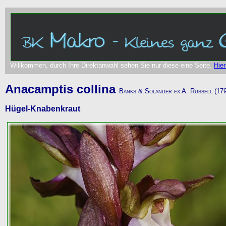
Willkommen, durch Ihre Direktanwahl sehen Sie nur diese eine Seite.
Hier
Anacamptis collina
Banks & Solander ex A. Russell (17
Hügel-Knabenkraut