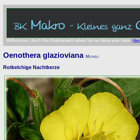
Willkommen, durch Ihre Direktanwahl sehen Sie nur diese eine Seite.
Hier
Oenothera glazioviana
Micheli
Rotkelchige Nachtkerze