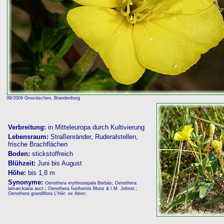
09/2009 Grosräschen, Brandenburg
Verbreitung:
in Mitteleuropa durch Kultivierung
Lebensraum:
Straßenränder, Ruderalstellen,
frische Brachflächen
Boden:
stickstoffreich
Blühzeit:
Juni bis August
Höhe:
bis 1,8 m
Synonyme:
Oenothera erythrosepala Borbás; Oenothera
lamarckiana auct.; Oenothera fusiformis Munz & I.M. Johnst.;
Oenothera grandiflora L'Hér. ex Aiton;