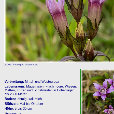
09/2015 Thüringen, Deutschland
Verbreitung:
Mittel- und Westeuropa
Lebensraum:
Magerrasen, Flachmoore, Wiesen,
Matten, Triften und Schafweiden in Höhenlagen
bis 2600 Meter
Boden:
lehmig, kalkreich
Blühzeit:
Mai bis Oktober
Höhe:
5 bis 30 cm
Synonyme: