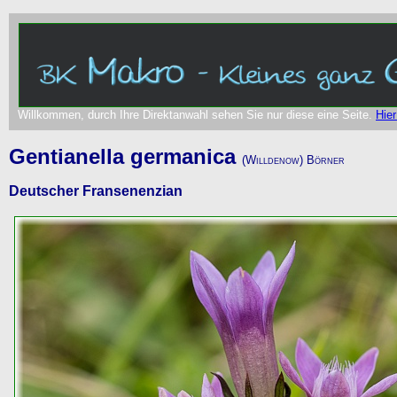
Willkommen, durch Ihre Direktanwahl sehen Sie nur diese eine Seite.
Hier
Gentianella germanica
(Willdenow) Börner
Deutscher Fransenenzian