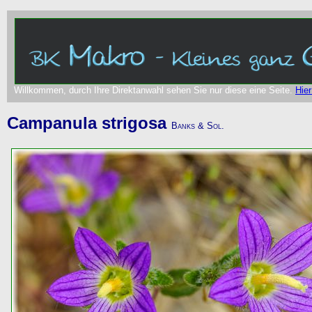
Willkommen, durch Ihre Direktanwahl sehen Sie nur diese eine Seite.
Hier
Campanula strigosa
Banks & Sol.