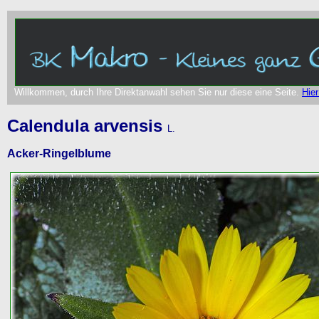
Willkommen, durch Ihre Direktanwahl sehen Sie nur diese eine Seite.
Hier
Calendula arvensis
L.
Acker-Ringelblume